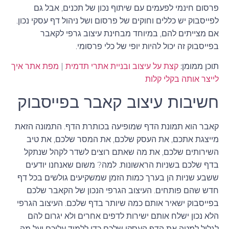
פרסום חינמי לפעמים עם שיתוף נכון של תכנים, אבל גם
לפייסבוק יש כללים וחוקים של פרסום ושל ניהול דף עסקי נכון.
אם מצייתים להם, במיוחד מבחינת עיצוב גרפי לקאבר
בפייסבוק זה יכול להיות יופי של כלי פרסומי.
תוכן ממומן:
קצת על עיצוב ובניית אתרי תדמית
|
מפת אתר איך
לייצר אותה בקלי קלות
חשיבות עיצוב קאבר בפייסבוק
קאבר הוא תמונת הדף שמופיעה בכותרת הדף. התמונה הזאת
מייצגת אתכם, את העסק שלכם, את המסר שלכם, את טיב
השירותים שלכם, את מה שאתם רוצים לשדר לקהל שנתקל
בדף שלכם בשניות הראשונות. למה? משום שאנחנו יודעים
ששבע שניות הן בערך כמות הזמן שמשקיעים גולשים בכל דף
חדש שהם פותחים. העיצוב הגרפי הנכון של הקאבר שלכם
בפייסבוק ישאיר אותם כמה שיותר בדף שלכם. העיצוב הגרפי
הלא נכון ישלח אותם ישירות לדפים אחרים ולא יגרום להם
לגלול למטה את הדף העסקי שלכם כדי ללמוד עליכם ועל מה