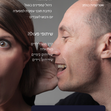
אטרקציות בצפון
ניהול קמפיינים בגוגל
כתיבת תוכני עסקית למסעדה
יום גיבוש לעובדים
שיתופי פעולה
קרב מגע לילדים
מאה אחוז
שירותים כימיים
שירותים ניידים
עקבו אחרינו